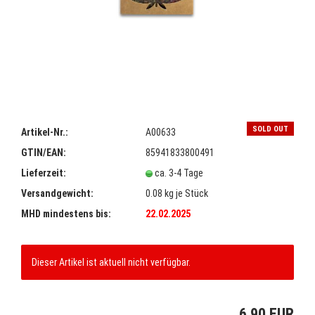
SOLD OUT
Artikel-Nr.:
A00633
GTIN/EAN:
85941833800491
Lieferzeit:
ca. 3-4 Tage
Versandgewicht:
0.08
kg je Stück
MHD mindestens bis:
22.02.2025
Dieser Artikel ist aktuell nicht verfügbar.
6,90 EUR