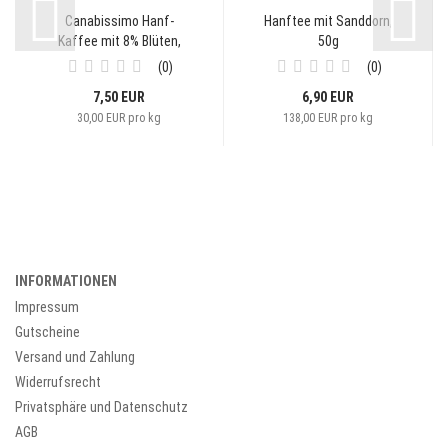
Canabissimo Hanf-
Hanftee mit Sanddorn,
Kaffee mit 8% Blüten,
50g
250g...
0
0
7,50 EUR
6,90 EUR
30,00 EUR pro kg
138,00 EUR pro kg
INFORMATIONEN
Impressum
Gutscheine
Versand und Zahlung
Widerrufsrecht
Privatsphäre und Datenschutz
AGB