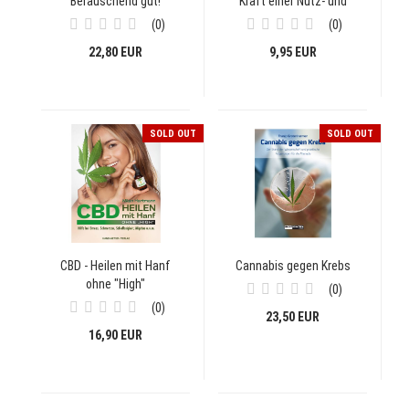
Berauschend gut!
Kraft einer Nutz- und
Heilpflanze
0
0
22,80 EUR
9,95 EUR
SOLD OUT
SOLD OUT
CBD - Heilen mit Hanf
Cannabis gegen Krebs
ohne "High"
0
0
23,50 EUR
16,90 EUR