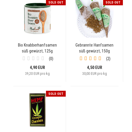
SOLD OUT
SOLD OUT
Bio Knabberhanfsamen
Gebrannte Hanfsamen
süß gewürzt, 125g
süß gewürzt, 150g
0
2
4,90 EUR
4,50 EUR
39,20 EUR pro kg
30,00 EUR pro kg
SOLD OUT