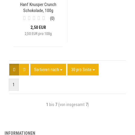
Hanf Knusper Crunch
Schokolade, 100g
0
2,50 EUR
2,50 EUR pro 100g
Sortieren nach
30 pro Seite
1
1
bis
7
(von insgesamt
7
)
INFORMATIONEN