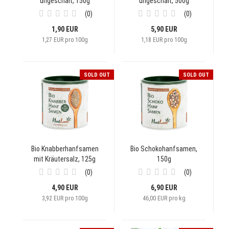
ungeschält, 150g
ungeschält, 500g
0
0
1,90 EUR
5,90 EUR
1,27 EUR pro 100g
1,18 EUR pro 100g
SOLD OUT
SOLD OUT
Bio Knabberhanfsamen
Bio Schokohanfsamen,
mit Kräutersalz, 125g
150g
0
0
4,90 EUR
6,90 EUR
3,92 EUR pro 100g
46,00 EUR pro kg