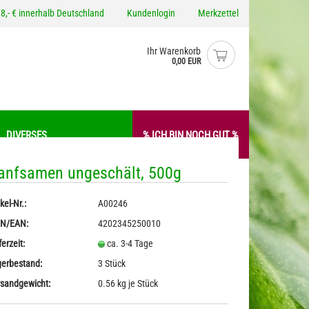
8,- € innerhalb Deutschland
Kundenlogin
Merkzettel
Ihr Warenkorb
0,00 EUR
DIVERSES
% ICH BIN NOCH GUT %
anfsamen ungeschält, 500g
anfkrem / -Aufstriche
Gewürze
kel-Nr.:
A00246
o erstellen
anf Pesto
Hanfmehl / -Proteine
IN/EAN:
4202345250010
wort vergessen?
iverses
Nudeln mit Hanf
ferzeit:
ca. 3-4 Tage
erbestand:
3
Stück
sandgewicht:
0.56
kg je Stück