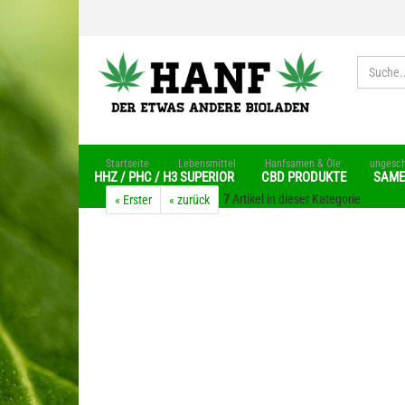
»
»
»
Startseite
Lebensmittel
Hanfsamen & Öle
ungesc
HHZ / PHC / H3 SUPERIOR
CBD PRODUKTE
SAM
7
Artikel in dieser Kategorie
« Erster
« zurück