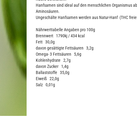
Hanfsamen sind ideal auf den menschlichen Organismus abge
Aminosäuren.
Ungeschälte Hanfsamen werden aus Natur-Hanf (THC freie
Nährwerttabelle Angaben pro 100g
Brennwert 1790kj / 434 kcal
Fett 30,0g
davon gesättigte Fettsäuren 3,2g
Omega- 3 Fettsäuren 5,6g
Kohlenhydrate 2,7g
davon Zucker 1,4g
Ballaststoffe 35,0g
Eiweiß 22,0g
Salz 0,01g