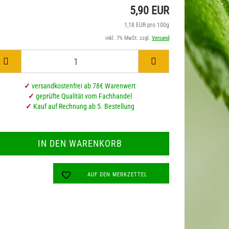
5,90 EUR
1,18 EUR pro 100g
inkl. 7% MwSt. zzgl.
Versand
üsli & Süsses mit Hanf
Hanfkaffee
hips & Enerieriegel
Hanftee
✓
versandkostenfrei ab 78€ Warenwert
✓
geprüfte Qualität vom Fachhandel
✓
Kauf auf Rechnung ab 5. Bestellung
AUF DEN MERKZETTEL