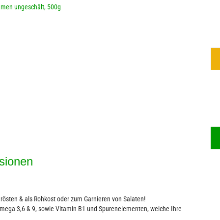
Alkoholfreie Getränke
M
Bier - Spirituosen mit Hanf
C
sionen
rösten & als Rohkost oder zum Garnieren von Salaten!
Omega 3,6 & 9, sowie Vitamin B1 und Spurenelementen, welche Ihre