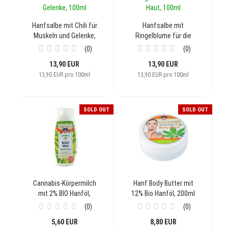
Hanfsalbe mit Chili für
Hanfsalbe mit
Muskeln und Gelenke,
Ringelblume für die
100ml
Haut, 100ml
0
0
13,90 EUR
13,90 EUR
13,90 EUR pro 100ml
13,90 EUR pro 100ml
SOLD OUT
SOLD OUT
Cannabis-Körpermilch
Hanf Body Butter mit
mit 2% BIO Hanföl,
12% Bio Hanföl, 200ml
250ml
0
0
5,60 EUR
8,80 EUR