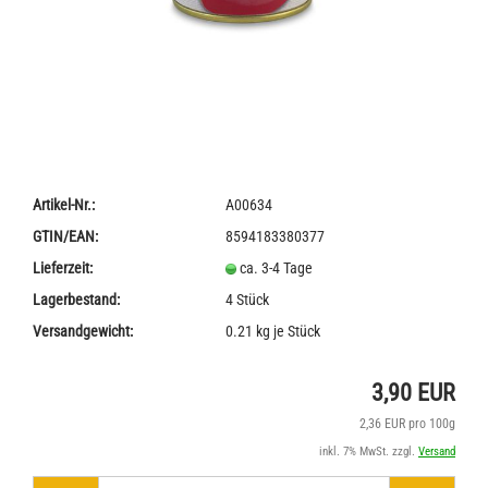
Artikel-Nr.:
A00634
GTIN/EAN:
8594183380377
Lieferzeit:
ca. 3-4 Tage
Lagerbestand:
4
Stück
Versandgewicht:
0.21
kg je Stück
3,90 EUR
2,36 EUR pro 100g
inkl. 7% MwSt. zzgl.
Versand