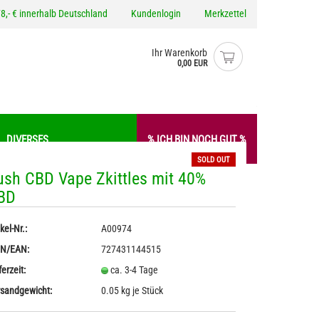
8,- € innerhalb Deutschland
Kundenlogin
Merkzettel
Ihr Warenkorb
0,00 EUR
DIVERSES
% ICH BIN NOCH GUT %
SOLD OUT
ush CBD Vape Zkittles mit 40%
BD
anfkrem / -Aufstriche
Gewürze
o erstellen
anf Pesto
Hanfmehl / -Proteine
kel-Nr.:
A00974
wort vergessen?
iverses
Nudeln mit Hanf
IN/EAN:
727431144515
ferzeit:
ca. 3-4 Tage
sandgewicht:
0.05
kg je Stück