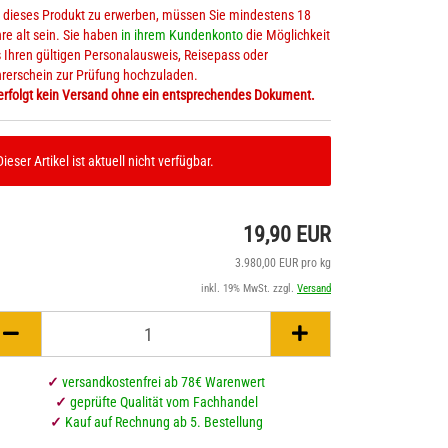
dieses Produkt zu erwerben, müssen Sie mindestens 18
re alt sein. Sie haben
in ihrem Kundenkonto
die Möglichkeit
 Ihren gültigen Personalausweis, Reisepass oder
rerschein zur Prüfung hochzuladen.
üsli & Süsses mit Hanf
Hanfkaffee
erfolgt kein Versand ohne ein entsprechendes Dokument.
hips & Enerieriegel
Hanftee
Dieser Artikel ist aktuell nicht verfügbar.
19,90 EUR
3.980,00 EUR pro kg
inkl. 19% MwSt. zzgl.
Versand
✓
versandkostenfrei ab 78€ Warenwert
✓
geprüfte Qualität vom Fachhandel
✓
Kauf auf Rechnung ab 5. Bestellung