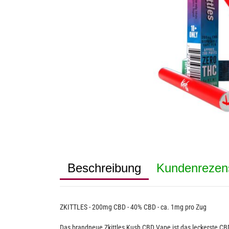
Beschreibung
Kundenrezen
ZKITTLES - 200mg CBD - 40% CBD - ca. 1mg pro Zug
Das brandneue Zkittles Kush CBD Vape ist das leckerste CBD