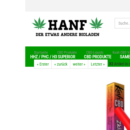
»
»
»
Startseite
CBD Produkte
CBD-Liquids
Kush CBD Va
HHZ / PHC / H3 SUPERIOR
CBD PRODUKTE
SAM
32
Artikel in
« Erster
« zurück
weiter »
Letzter »