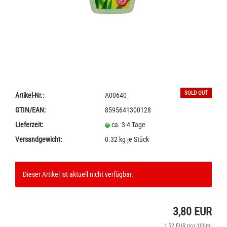
SOLD OUT
Artikel-Nr.:
A00640_
GTIN/EAN:
8595641300128
Lieferzeit:
ca. 3-4 Tage
Versandgewicht:
0.32
kg je Stück
Dieser Artikel ist aktuell nicht verfügbar.
3,80 EUR
1,52 EUR pro 100ml