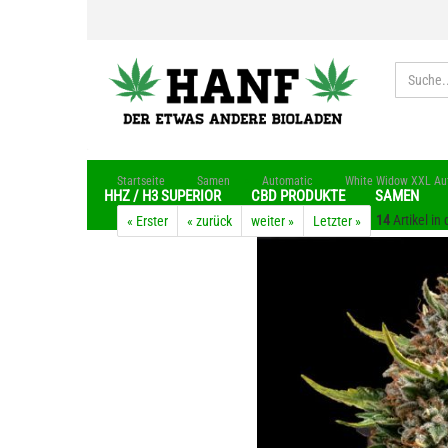
»
»
»
Startseite
Samen
Automatic
White Widow XXL Auto
HHZ / H3 SUPERIOR
CBD PRODUKTE
SAMEN
14
Artikel in
« Erster
« zurück
weiter »
Letzter »