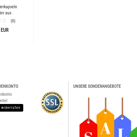
ierkapseln
ter aus
ahl...
0
 EUR
DENKONTO
UNSERE SONDERANGEBOTE
enkonto
ettel
 widerrufen