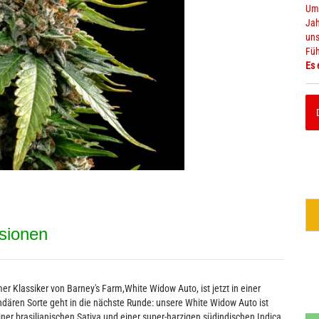
Um 
Jah
uns
Füh
Alkoholfreie Getränke
Müsli & 
Es 
Bier - Spirituosen mit Hanf
Chips & 
sionen
r Klassiker von Barney's Farm,White Widow Auto, ist jetzt in einer
endären Sorte geht in die nächste Runde: unsere White Widow Auto ist
er brasilianischen Sativa und einer super-harzigen südindischen Indica,