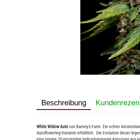
Beschreibung
Kundenrezen
White Widow Auto
von Barney's Farm. Ein echter Amsterdame
Autoflowering-Variante erhältlich. Die Evolution dieser leg
eine üppige 70-prozentige indicadominante Kreuzung aus ein