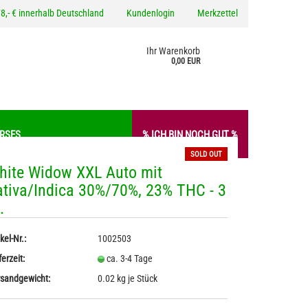
8,- € innerhalb Deutschland
Kundenlogin
Merkzettel
Ihr Warenkorb
0,00 EUR
ERSES
% ICH BIN NOCH GUT %
SOLD OUT
hite Widow XXL Auto mit
ativa/Indica 30%/70%, 23% THC - 3
 / -Aufstriche
Gewürze
.
o erstellen
sto
Hanfmehl / -Proteine
wort vergessen?
Nudeln mit Hanf
kel-Nr.:
1002503
ferzeit:
ca. 3-4 Tage
sandgewicht:
0.02
kg je Stück