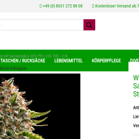
+49 (0) 8031 272 88 08
Kostenloser Versand ab 7
 mit Sativa/Indica 30%/70%, 23% THC - 3 St.
TASCHEN / RUCKSÄCKE
LEBENSMITTEL
KÖRPERPFLEGE
DIV
 dieser Kategorie
W
S
geschälte Hanfsamen
Hanfkrem
St
Kont
Hanfsamenöle
Hanf Pe
Pass
ungeschälte Hanfsamen
Diverses
Arti
Lie
Ver