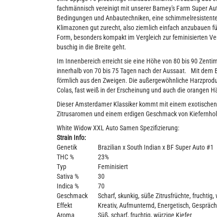
fachmännisch vereinigt mit unserer Barney's Farm Super Au
Bedingungen und Anbautechniken, eine schimmelresistente S
Klimazonen gut zurecht, also ziemlich einfach anzubauen fü
Form, besonders kompakt im Vergleich zur feminisierten Ver
buschig in die Breite geht.
Im Innenbereich erreicht sie eine Höhe von 80 bis 90 Zentime
innerhalb von 70 bis 75 Tagen nach der Aussaat. Mit dem B
förmlich aus den Zweigen. Die außergewöhnliche Harzproduk
Colas, fast weiß in der Erscheinung und auch die orangen 
Dieser Amsterdamer Klassiker kommt mit einem exotischen T
Zitrusaromen und einem erdigen Geschmack von Kiefernho
White Widow XXL Auto Samen Spezifizierung:
Strain Info:
Genetik
Brazilian x South Indian x BF Super Auto #1
THC %
23%
Typ
Feminisiert
Sativa %
30
Indica %
70
Geschmack
Scharf, skunkig, süße Zitrusfrüchte, fruchtig,
Effekt
Kreativ, Aufmunternd, Energetisch, Gespräch
Aroma
Süß, scharf, fruchtig, würzige Kiefer