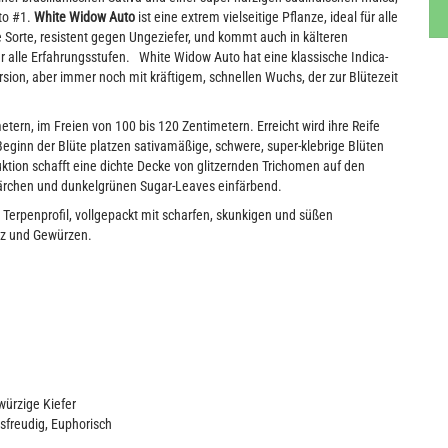
to #1.
White Widow Auto
ist eine extrem vielseitige Pflanze, ideal für alle
orte, resistent gegen Ungeziefer, und kommt auch in kälteren
r alle Erfahrungsstufen. White Widow Auto hat eine klassische Indica-
sion, aber immer noch mit kräftigem, schnellen Wuchs, der zur Blütezeit
tern, im Freien von 100 bis 120 Zentimetern. Erreicht wird ihre Reife
eginn der Blüte platzen sativamäßige, schwere, super-klebrige Blüten
tion schafft eine dichte Decke von glitzernden Trichomen auf den
Härchen und dunkelgrünen Sugar-Leaves einfärbend.
erpenprofil, vollgepackt mit scharfen, skunkigen und süßen
lz und Gewürzen.
 würzige Kiefer
sfreudig, Euphorisch