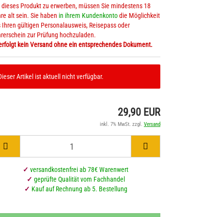
dieses Produkt zu erwerben, müssen Sie mindestens 18
re alt sein. Sie haben
in ihrem Kundenkonto
die Möglichkeit
 Ihren gültigen Personalausweis, Reisepass oder
rerschein zur Prüfung hochzuladen.
Süsses mit Hanf
Hanfkaffee
erfolgt kein Versand ohne ein entsprechendes Dokument.
Enerieriegel
Hanftee
Dieser Artikel ist aktuell nicht verfügbar.
29,90 EUR
inkl. 7% MwSt. zzgl.
Versand
✓
versandkostenfrei ab 78€ Warenwert
✓
geprüfte Qualität vom Fachhandel
✓
Kauf auf Rechnung ab 5. Bestellung