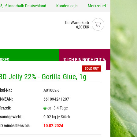
8,- € innerhalb Deutschland
Kundenlogin
Merkzettel
Ihr Warenkorb
0,00 EUR
ERSES
% ICH BIN NOCH GUT %
SOLD OUT
D Jelly 22% - Gorilla Glue, 1g
 / -Aufstriche
Gewürze
kel-Nr.:
A01002-8
o erstellen
sto
Hanfmehl / -Proteine
IN/EAN:
661094241207
wort vergessen?
Nudeln mit Hanf
ferzeit:
ca. 3-4 Tage
sandgewicht:
0.02
kg je Stück
 mindestens bis:
10.02.2024