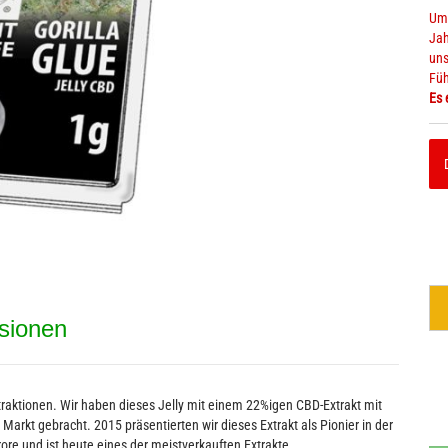
Um 
Jah
uns
Füh
Alkoholfreie Getränke
Müsli & 
Es 
Bier - Spirituosen mit Hanf
Chips & 
sionen
raktionen. Wir haben dieses Jelly mit einem 22%igen CBD-Extrakt mit
Markt gebracht. 2015 präsentierten wir dieses Extrakt als Pionier in der
rore und ist heute eines der meistverkauften Extrakte.