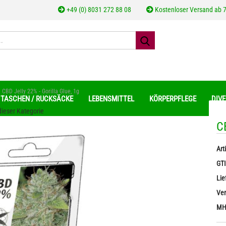
+49 (0) 8031 272 88 08
Kostenloser Versand ab 7
CBD Jelly 22% - Gorilla Glue, 1g
TASCHEN / RUCKSÄCKE
LEBENSMITTEL
KÖRPERPFLEGE
DIV
 dieser Kategorie
CB
geschälte Hanfsamen
Hanfkrem
Arti
Kont
Hanfsamenöle
Hanf Pe
GT
Pass
ungeschälte Hanfsamen
Diverses
Lie
Ver
MHD