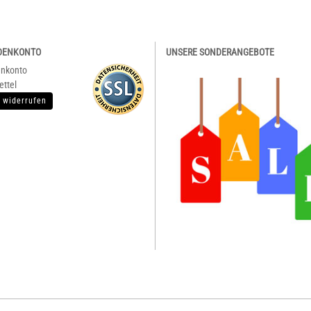
DENKONTO
UNSERE SONDERANGEBOTE
enkonto
ettel
 widerrufen