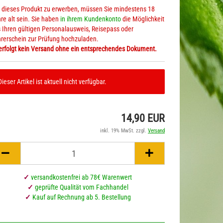
dieses Produkt zu erwerben, müssen Sie mindestens 18
re alt sein. Sie haben
in ihrem Kundenkonto
die Möglichkeit
 Ihren gültigen Personalausweis, Reisepass oder
rerschein zur Prüfung hochzuladen.
Süsses mit Hanf
Hanfkaffee
erfolgt kein Versand ohne ein entsprechendes Dokument.
Enerieriegel
Hanftee
Dieser Artikel ist aktuell nicht verfügbar.
14,90 EUR
inkl. 19% MwSt. zzgl.
Versand
✓
versandkostenfrei ab 78€ Warenwert
✓
geprüfte Qualität vom Fachhandel
✓
Kauf auf Rechnung ab 5. Bestellung