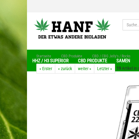
»
»
»
Startseite
CBD Produkte
CBD / CBG Jelly's / Rocks
HHZ / H3 SUPERIOR
CBD PRODUKTE
SAMEN
19
Artikel in
« Erster
« zurück
weiter »
Letzter »