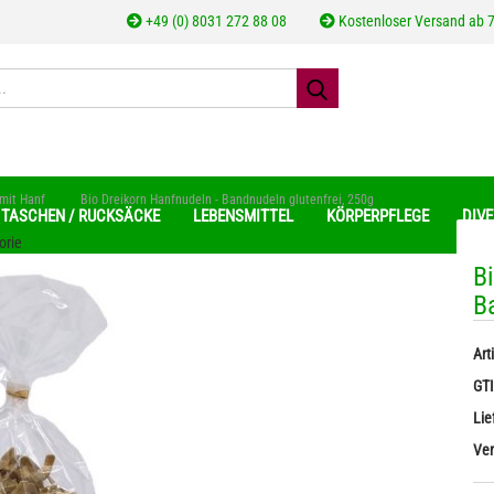
+49 (0) 8031 272 88 08
Kostenloser Versand ab 7
»
mit Hanf
Bio Dreikorn Hanfnudeln - Bandnudeln glutenfrei, 250g
TASCHEN / RUCKSÄCKE
LEBENSMITTEL
KÖRPERPFLEGE
DIV
orie
B
B
geschälte Hanfsamen
Hanfkrem
Kont
Hanfsamenöle
Hanf Pe
Arti
Pass
ungeschälte Hanfsamen
Diverses
GT
Lie
Ver