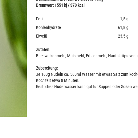
Brennwert 1551 kj / 370 kcal
Fett
1,5 g
Kohlenhydrate
61,8 g
Eiweiß
23,5 g
Zutaten:
Buchweizenmehl, Maismehl, Erbsenmehl, Hanfblattpulver u
Zubereitung:
Je 100g Nudeln ca. 500ml Wasser mit etwas Salz zum koch
Kochzeit etwa 8 Minuten.
Restliches Nudelwasser kann gut für Suppen oder Soßen we