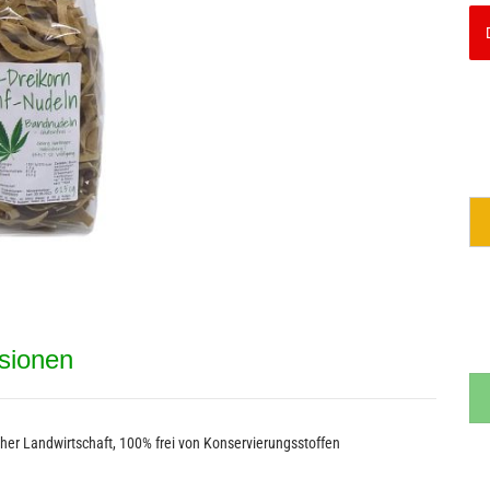
Alkoholfreie Getränke
Müsli & 
Bier - Spirituosen mit Hanf
Chips & 
sionen
her Landwirtschaft, 100% frei von Konservierungsstoffen