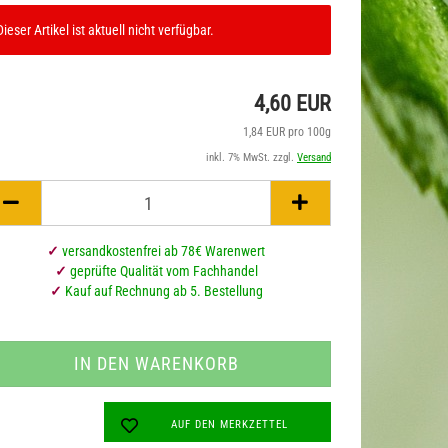
Dieser Artikel ist aktuell nicht verfügbar.
Süsses mit Hanf
Hanfkaffee
4,60 EUR
Enerieriegel
Hanftee
1,84 EUR pro 100g
inkl. 7% MwSt. zzgl.
Versand
✓
versandkostenfrei ab 78€ Warenwert
✓
geprüfte Qualität vom Fachhandel
✓
Kauf auf Rechnung ab 5. Bestellung
AUF DEN MERKZETTEL