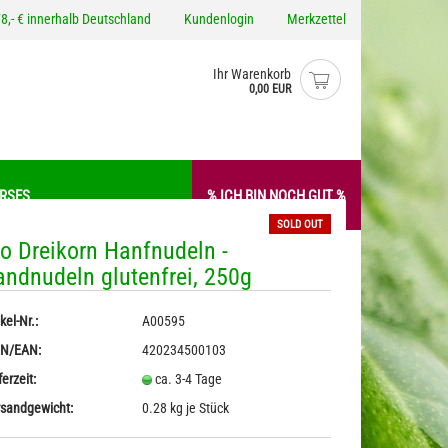
8,- € innerhalb Deutschland
Kundenlogin
Merkzettel
Ihr Warenkorb
0,00 EUR
ERSES
% ICH BIN NOCH GUT %
SOLD OUT
io Dreikorn Hanfnudeln -
andnudeln glutenfrei, 250g
 / -Aufstriche
Gewürze
o erstellen
sto
Hanfmehl / -Proteine
kel-Nr.:
A00595
wort vergessen?
Nudeln mit Hanf
IN/EAN:
420234500103
ferzeit:
ca. 3-4 Tage
sandgewicht:
0.28
kg je Stück