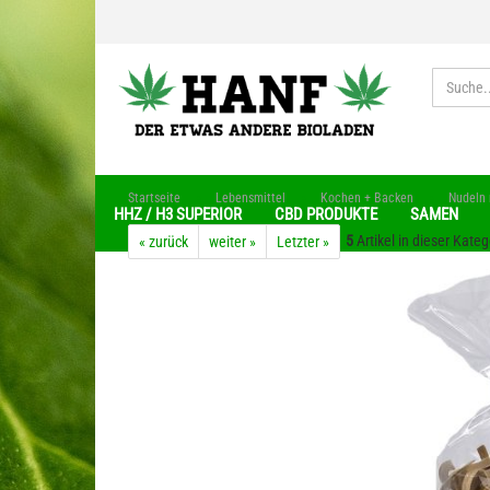
»
»
»
Startseite
Lebensmittel
Kochen + Backen
Nudeln 
HHZ / H3 SUPERIOR
CBD PRODUKTE
SAMEN
5
Artikel in dieser Kateg
« zurück
weiter »
Letzter »