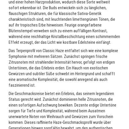
und einer hohen Harzproduktion, wodurch diese Sorte weltweit
sofort erkennbar ist. Die Buds entwickeln sich zu länglichen,
flauschigen Strukturen, die für klassische Sativa-Genetik
charakteristisch sind, mit leuchtenden limettengrünen Tönen, die
auf ihr tropisches Erbe hinweisen. Feurige orangefarbene
Blütenstempel verweben sich zu einem auffälligen Kontrast,
während eine reichhaltige Kristallbeschichtung einen schimmernden
Effekt erzeugt, der das Licht wie kostbare Edelsteine einfängt.
Das Terpenprofil von Classic Haze entfaltet sich wie eine komplexe
Symphonie mit mehreren Sätzen. Zunächst springen frische
Zitrusnoten mit strahlender Intensität hervor, gefolgt von erdigen
Untertönen, die das Erlebnis erden. Ein Hauch von exotischen
Gewürzen und subtiler Süße schwebt im Hintergrund und schafft
eine aromatische Komplexität, die sowohl anregend als auch
faszinierend ist.
Die Geschmacksreise bietet ein Erlebnis, das seinem legendären
Status gerecht wird. Zunächst dominieren helle Zitrusnoten, die
einen sofortigen Aufschwung bewirken. Dezente erdige Untertöne
sorgen für Tiefe und Komplexität, während beim Ausatmen
unerwartete Noten von Weihrauch und Gewürzen zum Vorschein
kommen. Dieses raffinierte Haze-Geschmacksprofil wurde über
Generationen hinweg sorgfältig bewahrt, um den authentischen