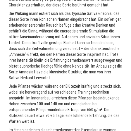
Charakter zu erhalten, der diese Sorte berühmt gemacht hat.
Die Wirkung manifestiert sich als das typische Sativa-Erlebnis, das
dieser Sorte ihren ikonischen Namen eingebracht hat. Ein sofortiger,
erhebender zerebraler Rausch beflügelt das kreative Denken und
schärft die Sinne, während die energetisierende Stimulation die
aktive Auseinandersetzung mit Aufgaben und sozialen Situationen
fördert. Diese kraftvolle geistige Klarheit kann so fesselnd sein,
dass sich die Zeitwahrnehmung verschiebt – der charakteristische
„Amnesie“-Effekt, der den Namen dieser Sorte inspiriert hat. Trotz
ihrer Intensität bleibt die Erfahrung bemerkenswert ausgewogen und
bietet euphorische Hochgefühle ohne Nervosität. Im Anbau zeigt die
Sorte Amnesia Haze die klassische Struktur, die man von ihrer
Sativa-Herkunft erwartet.
Jede Pflanze wächst während der Blütezeit kräftig und streckt sich,
wobei sie hervorragend auf verschiedene Trainingstechniken
anspricht. Im Innenanbau erreichen diese Pflanzen beeindruckende
Höhen zwischen 100 und 140 cm und ermöglichen bei
entsprechender Pflege wunderbare Erträge von 650 g/m². Die
Blütezeit dauert etwa 70-85 Tage, eine lohnende Erfahrung, die das
Warten wert ist.
Im Freien gedeihen diese bemerkenswerten Exemplare in warmen