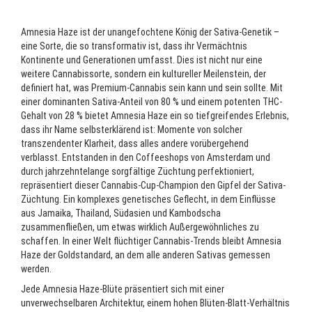
Amnesia Haze ist der unangefochtene König der Sativa-Genetik –
eine Sorte, die so transformativ ist, dass ihr Vermächtnis
Kontinente und Generationen umfasst. Dies ist nicht nur eine
weitere Cannabissorte, sondern ein kultureller Meilenstein, der
definiert hat, was Premium-Cannabis sein kann und sein sollte. Mit
einer dominanten Sativa-Anteil von 80 % und einem potenten THC-
Gehalt von 28 % bietet Amnesia Haze ein so tiefgreifendes Erlebnis,
dass ihr Name selbsterklärend ist: Momente von solcher
transzendenter Klarheit, dass alles andere vorübergehend
verblasst. Entstanden in den Coffeeshops von Amsterdam und
durch jahrzehntelange sorgfältige Züchtung perfektioniert,
repräsentiert dieser Cannabis-Cup-Champion den Gipfel der Sativa-
Züchtung. Ein komplexes genetisches Geflecht, in dem Einflüsse
aus Jamaika, Thailand, Südasien und Kambodscha
zusammenfließen, um etwas wirklich Außergewöhnliches zu
schaffen. In einer Welt flüchtiger Cannabis-Trends bleibt Amnesia
Haze der Goldstandard, an dem alle anderen Sativas gemessen
werden.
Jede Amnesia Haze-Blüte präsentiert sich mit einer
unverwechselbaren Architektur, einem hohen Blüten-Blatt-Verhältnis