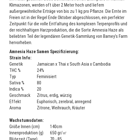
Klimazonen, werden oft über 2 Meter hoch und liefern
außergewöhnliche Erträge von bis zu 1 kg pro Pflanze. Die Ernte im
Freien ist in der Regel Ende Oktober abgeschlossen, ein perfekter
Zeitpunkt für die volle Entfaltung des komplexen Terpenprofils und
der reichhaltigen Harzproduktion, die die Sorte Amnesia Haze als
beliebten Teil der legendären Genetik-Sammlung von Barney's Farm
hervorheben.
Amnesia Haze Samen Spezifizierung:
Strain Info:
Genetik
Jamaican x Thai x South Asia x Cambodia
THC %
24%
Typ
Feminisiert
Sativa %
80
Indica %
20
Geschmack
Zitrus, erdig, würzig
Effekt
Euphorisch, zerebral, anregend
Aroma
Zitrone, Weihrauch, Kräuter
Wachstumsdaten:
Größe Innen (cm)
140cm
Innenproduktion (g)
650 gr/㎡
Blütezeit (Tage)
70 - 85