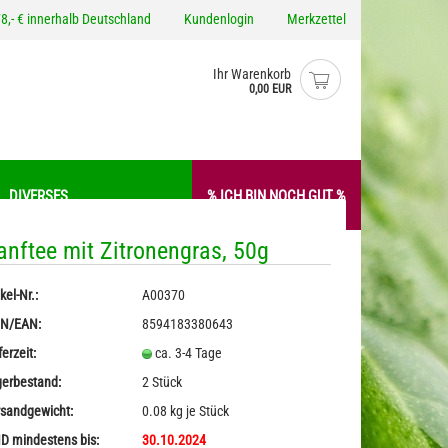
8,- € innerhalb Deutschland
Kundenlogin
Merkzettel
Ihr Warenkorb
0,00 EUR
DIVERSES
% ICH BIN NOCH GUT %
anftee mit Zitronengras, 50g
anfkrem / -Aufstriche
Gewürze
kel-Nr.:
A00370
o erstellen
anf Pesto
Hanfmehl / -Proteine
IN/EAN:
8594183380643
wort vergessen?
iverses
Nudeln mit Hanf
ferzeit:
ca. 3-4 Tage
erbestand:
2
Stück
sandgewicht:
0.08
kg je Stück
 mindestens bis:
30.10.2024