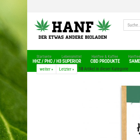
»
»
»
Startseite
Lebensmittel
Hanftee & Kaffee
Hanfte
HHZ / PHC / H3 SUPERIOR
CBD PRODUKTE
SAM
18
Artikel in dieser Kategorie
weiter »
Letzter »