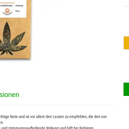
Alkoholfreie Getränke
M
Bier - Spirituosen mit Hanf
C
sionen
htige Note und ist vor allem den Leuten zu empfehlen, die den von
en.
 und stimmungsaufhellende Wirkung und hilft bei fiebrigen