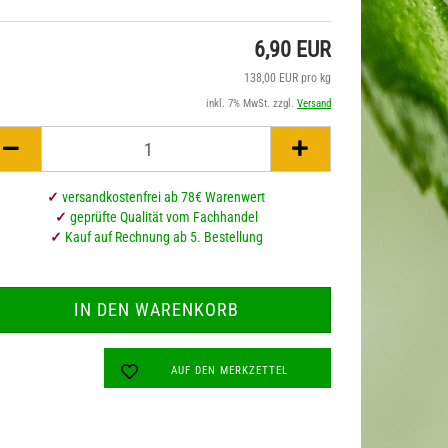
6,90 EUR
138,00 EUR pro kg
üsli & Süsses mit Hanf
Hanfkaffee
inkl. 7% MwSt. zzgl.
Versand
hips & Enerieriegel
Hanftee
✓
versandkostenfrei ab 78€ Warenwert
✓
geprüfte Qualität vom Fachhandel
✓
Kauf auf Rechnung ab 5. Bestellung
AUF DEN MERKZETTEL