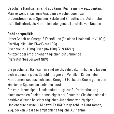
Geschälte Hanfsamen sind aus keiner Küche mehr wegzudenken.
Man verwendet sie zum Knabbern zwischendurch, zum
Drüberstreuen über Speisen, Salate und Smoothies, in Aufstrichen,
aufs Butterbrot, als Hanfmilch oder generell anstelle von Nüssen.
Rohkostqualität
Hoher Gehalt an Omega-3-Fettsäuren (9g alpha-Linolensäure / 100g)
Eiweißquelle - 30g Eiweiß pro 100g
Eisenquelle - 10mg Eisen pro 100g (71% NRV*)
*Prozent der empfohlenen täglichen Zufuhrmenge
(Nährstoffbezugswert NRV)
Die geschälten Hanfsamen sind weich, sehr bekömmlich und lassen
sich in beinahe jedes Gericht integrieren. Vor allem Kinder lieben
Hanfsamen, sodass sich diese Omega-3-Fettsäure-Quelle gut in den
kindlichen Speiseplan einbauen lässt.
Die enthaltene alpha- Linolensäure trägt zur Aufrechterhaltung
eines normalen Cholesterinspielgels bei. Beachten Sie, dass sich die
positive Wirkung bei einer täglichen Aufnahme von 2g alpha-
Linolensäure einstellt. Mit zwei Esslöffeln geschälte Hanfsamen,
25g, decken Sie diese empfohlene tägliche Aufnahme.