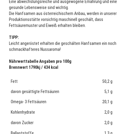
Eine abwechslungsreiche und ausgewogene Ernährung und eine
gesunde Lebensweise sind wichtig.
Die Hanfsamen aus österreichischem Anbau, werden in unserer
Produktionsstätte vorsichtig maschinell geschält, dass
Fettsäuremuster und Eiweiß erhalten bleiben.
TIPP:
Leicht angeröstet erhalten die geschälten Hanfsamen ein noch
schmackhafteres Nussaroma!
Nährwerttabelle Angaben pro 100g
Brennwert 1790kj / 434 kcal
Fett
50,2 g
davon gesättigte Fettsäuren
5,1 g
Omega- 3 Fettsäuren
20,1 g
Kohlenhydrate
2,0 g
davon Zucker
2,0 g
Ballaststoffe
1,3 g